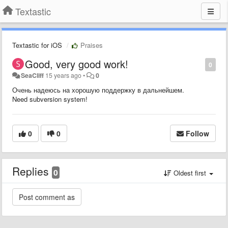
Textastic
Textastic for iOS
Praises
Good, very good work!
0
SeaCliff
15 years ago
•
0
Очень надеюсь на хорошую поддержку в дальнейшем.
Need subversion system!
0
0
Follow
Replies
0
Oldest first